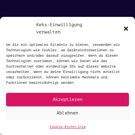
Keks-Einwilligung
verwalten
„Punk hat uns verführt und HC nahm
uns die Träume weg.“
Um dir ein optimales Erlebnis zu bieten, verwenden wir
Technologien wie Cookies, um Geräteinformationen zu
speichern und/oder darauf zuzugreifen. Wenn du diesen
Technologien zustimmst, können wir Daten wie das
Surfverhalten oder eindeutige IDs auf dieser Website
verarbeiten. Wenn du deine Einwilligung nicht erteilst
oder zurückziehst, können bestimmte Merkmale und
Funktionen beeinträchtigt werden.
©2026 Mofabande |
Sniffing Dog Design
|
Akzeptieren
Impressum und Datenschutz
Ablehnen
Cookie-Richtlinie