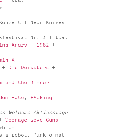
C
+ tba.
r
Konzert + Neon Knives
kfestival Nr. 3 + tba.
ing Angry
+
1982
+
min X
+
Die Deisslers
+
m and the Dinner
dom Hate
,
F*cking
es Welcome Aktionstage
 +
Teenage Love Guns
rbien
s a robot, Punk-o-mat