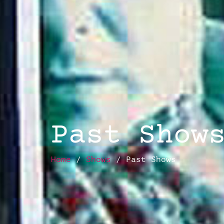
Past Show
Home
/
Shows
/ Past Shows