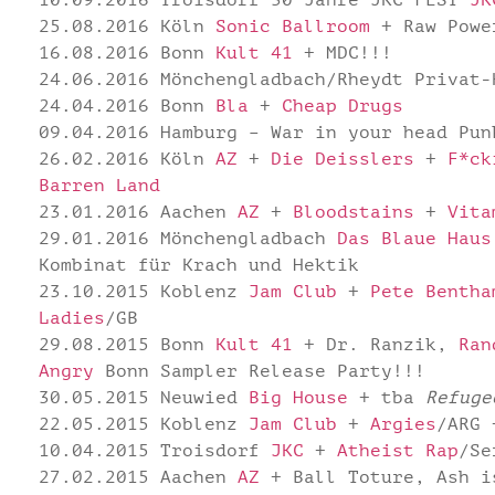
10.09.2016 Troisdorf 30 Jahre JKC FEST
JK
25.08.2016 Köln
Sonic Ballroom
+ Raw Powe
16.08.2016 Bonn
Kult 41
+ MDC!!!
24.06.2016 Mönchengladbach/Rheydt Privat-
24.04.2016 Bonn
Bla
+
Cheap Drugs
09.04.2016 Hamburg – War in your head Pun
26.02.2016 Köln
AZ
+
Die Deisslers
+
F*ck
Barren Land
23.01.2016 Aachen
AZ
+
Bloodstains
+
Vita
29.01.2016 Mönchengladbach
Das Blaue Haus
Kombinat für Krach und Hektik
23.10.2015 Koblenz
Jam Club
+
Pete Bentha
Ladies
/GB
29.08.2015 Bonn
Kult 41
+ Dr. Ranzik,
Ran
Angry
Bonn Sampler Release Party!!!
30.05.2015 Neuwied
Big House
+ tba
Refuge
22.05.2015 Koblenz
Jam Club
+
Argies
/ARG
10.04.2015 Troisdorf
JKC
+
Atheist Rap
/Se
27.02.2015 Aachen
AZ
+ Ball Toture, Ash i