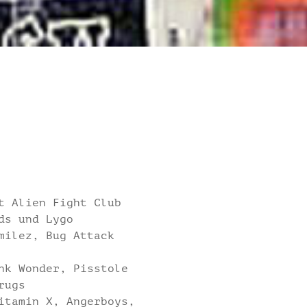
t Alien Fight Club
ds und Lygo
milez, Bug Attack
nk Wonder, Pisstole
rugs
itamin X, Angerboys,