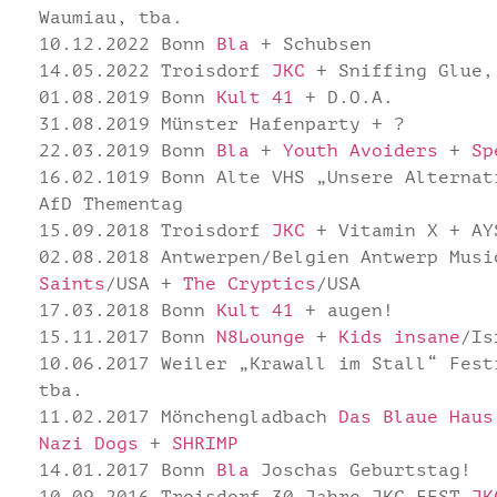
Waumiau, tba.
10.12.2022 Bonn
Bla
+ Schubsen
14.05.2022 Troisdorf
JKC
+ Sniffing Glue,
01.08.2019 Bonn
Kult 41
+ D.O.A.
31.08.2019 Münster Hafenparty + ?
22.03.2019 Bonn
Bla
+
Youth Avoiders
+
Sp
16.02.1019 Bonn Alte VHS „Unsere Alternat
AfD Thementag
15.09.2018 Troisdorf
JKC
+ Vitamin X + AY
02.08.2018 Antwerpen/Belgien Antwerp Mus
Saints
/USA +
The Cryptics
/USA
17.03.2018 Bonn
Kult 41
+ augen!
15.11.2017 Bonn
N8Lounge
+
Kids insane
/Is
10.06.2017 Weiler „Krawall im Stall“ Fes
tba.
11.02.2017 Mönchengladbach
Das Blaue Haus
Nazi Dogs
+
SHRIMP
14.01.2017 Bonn
Bla
Joschas Geburtstag!