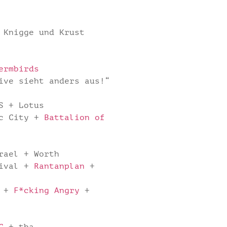
 Knigge und Krust
ermbirds
ive sieht anders aus!“
S + Lotus
ic City +
Battalion of
rael + Worth
tival +
Rantanplan
+
+
F*cking Angry
+