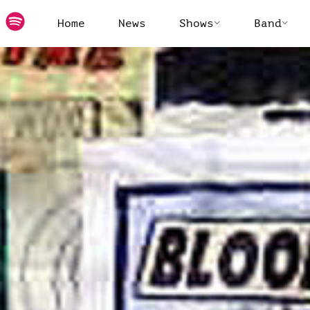
Home
News
Shows
Band